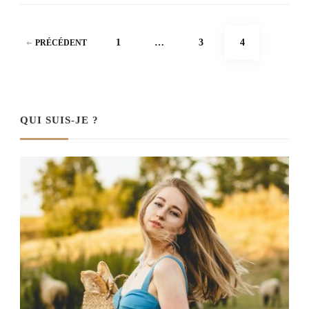
Pagination
PAGE
PAGE
PAGE
1
…
3
4
PRÉCÉDENT
des
publications
QUI SUIS-JE ?