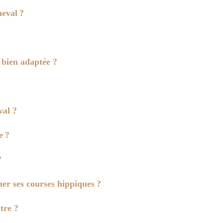
eval ?
 bien adaptée ?
val ?
e ?
?
er ses courses hippiques ?
tre ?