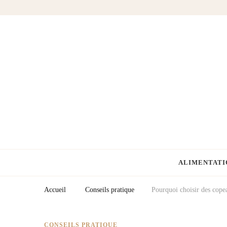
Fermes Équestres
Votre blog cheval & équitation
ALIMENTATI
Accueil
Conseils pratique
Pourquoi choisir des copea
CONSEILS PRATIQUE