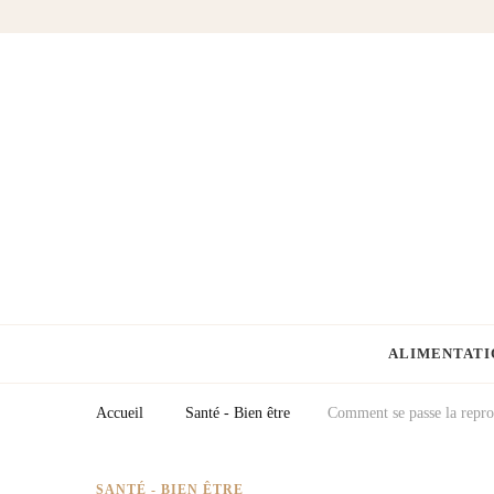
Fermes Équestres
Votre blog cheval & équitation
ALIMENTATI
Accueil
Santé - Bien être
Comment se passe la repro
SANTÉ - BIEN ÊTRE