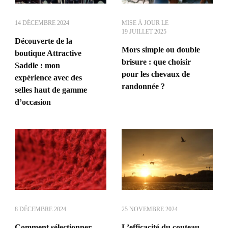
14 DÉCEMBRE 2024
MISE À JOUR LE
19 JUILLET 2025
Découverte de la
Mors simple ou double
boutique Attractive
brisure : que choisir
Saddle : mon
pour les chevaux de
expérience avec des
randonnée ?
selles haut de gamme
d’occasion
8 DÉCEMBRE 2024
25 NOVEMBRE 2024
Comment sélectionner
L’efficacité du couteau