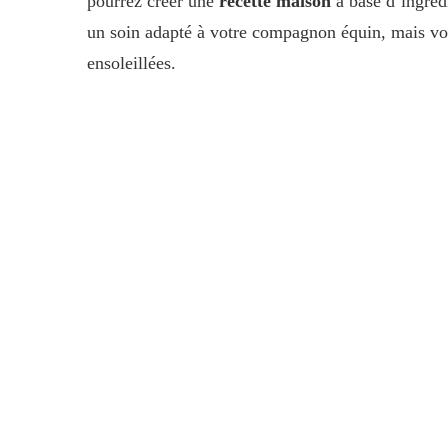
pourrez créer une
recette maison
à base d’ingrédi
un soin adapté à votre compagnon équin, mais vou
ensoleillées.