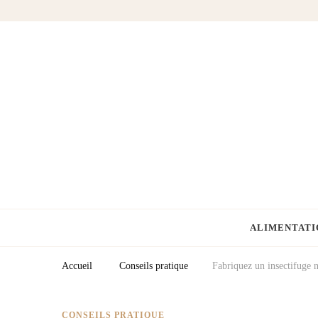
Fermes Équestres
Votre blog cheval & équitation
ALIMENTATI
Accueil
Conseils pratique
Fabriquez un insectifuge n
CONSEILS PRATIQUE