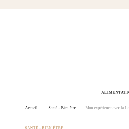
Fermes Équestres
Votre blog cheval & équitation
ALIMENTATI
Accueil
Santé - Bien être
Mon expérience avec la L
SANTÉ - BIEN ÊTRE